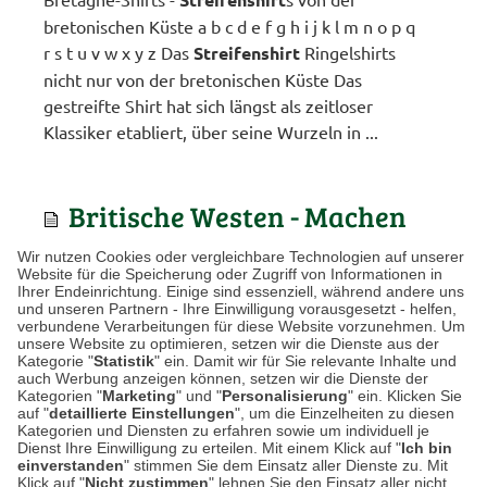
bretonischen Küste a b c d e f g h i j k l m n o p q
r s t u v w x y z Das
Streifenshirt
Ringelshirts
nicht nur von der bretonischen Küste Das
gestreifte Shirt hat sich längst als zeitloser
Klassiker etabliert, über seine Wurzeln in ...
Britische Westen - Machen
auch solo eine gute Figu...
Wir nutzen Cookies oder vergleichbare Technologien auf unserer
Website für die Speicherung oder Zugriff von Informationen in
Ihrer Endeinrichtung. Einige sind essenziell, während andere uns
... stilvolle Antwort. Es bringt sommerliche
und unseren Partnern - Ihre Einwilligung vorausgesetzt - helfen,
Leichtigkeit in Ihre Garderobe. Leichtes Leinen
verbundene Verarbeitungen für diese Website vorzunehmen. Um
unsere Website zu optimieren, setzen wir die Dienste aus der
kombinieren Sie am besten im maritimen Stil
Kategorie "
Statistik
" ein. Damit wir für Sie relevante Inhalte und
mit
Streifenshirt
und Bootsschuhen. Dazu eine
auch Werbung anzeigen können, setzen wir die Dienste der
Kategorien "
Marketing
" und "
Personalisierung
" ein. Klicken Sie
Schiebermütze aus Leinen und Sie sind bereit
auf "
detaillierte Einstellungen
", um die Einzelheiten zu diesen
für die Strandbar. Stilvolle Alternative zum
Kategorien und Diensten zu erfahren sowie um individuell je
Dienst Ihre Einwilligung zu erteilen. Mit einem Klick auf "
Ich bin
Sakko Unsere Westen-Kollektion
einverstanden
" stimmen Sie dem Einsatz aller Dienste zu. Mit
Klick auf "
Nicht zustimmen
" lehnen Sie den Einsatz aller nicht