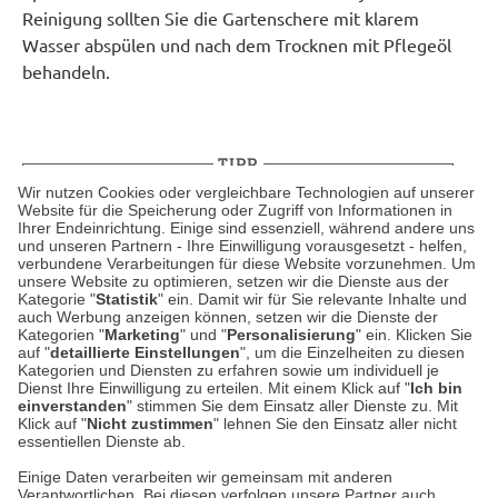
Reinigung sollten Sie die Gartenschere mit klarem
Wasser abspülen und nach dem Trocknen mit Pflegeöl
behandeln.
TIPP
Wir nutzen Cookies oder vergleichbare Technologien auf unserer
Website für die Speicherung oder Zugriff von Informationen in
Gartenexperten empfehlen außerdem zur
Ihrer Endeinrichtung. Einige sind essenziell, während andere uns
und unseren Partnern - Ihre Einwilligung vorausgesetzt - helfen,
Sterilisation der Gartenschere zwischen
verbundene Verarbeitungen für diese Website vorzunehmen. Um
verschiedenen Pflanzen mit
unsere Website zu optimieren, setzen wir die Dienste aus der
Kategorie "
Statistik
" ein. Damit wir für Sie relevante Inhalte und
Desinfektionstüchern. Denn Erreger können
auch Werbung anzeigen können, setzen wir die Dienste der
über die Klinge von Pflanze zu Pflanze
Kategorien "
Marketing
" und "
Personalisierung
" ein. Klicken Sie
auf "
detaillierte Einstellungen
", um die Einzelheiten zu diesen
übertragen werden. Diese Praxis verhindert die
Kategorien und Diensten zu erfahren sowie um individuell je
Ausbreitung von Pflanzenkrankheiten und
Dienst Ihre Einwilligung zu erteilen. Mit einem Klick auf "
Ich bin
einverstanden
" stimmen Sie dem Einsatz aller Dienste zu. Mit
schützt Ihren Garten nachhaltig.
Klick auf "
Nicht zustimmen
" lehnen Sie den Einsatz aller nicht
essentiellen Dienste ab.
Einige Daten verarbeiten wir gemeinsam mit anderen
Verantwortlichen. Bei diesen verfolgen unsere Partner auch