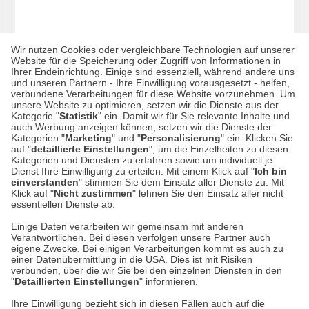
Wir nutzen Cookies oder vergleichbare Technologien auf unserer
Website für die Speicherung oder Zugriff von Informationen in
Ihrer Endeinrichtung. Einige sind essenziell, während andere uns
Weiches Mohair-Plaid in Rosa
und unseren Partnern - Ihre Einwilligung vorausgesetzt - helfen,
verbundene Verarbeitungen für diese Website vorzunehmen. Um
unsere Website zu optimieren, setzen wir die Dienste aus der
Kategorie "
Statistik
" ein. Damit wir für Sie relevante Inhalte und
auch Werbung anzeigen können, setzen wir die Dienste der
Kategorien "
Marketing
" und "
Personalisierung
" ein. Klicken Sie
179,00 €*
auf "
detaillierte Einstellungen
", um die Einzelheiten zu diesen
Kategorien und Diensten zu erfahren sowie um individuell je
Dienst Ihre Einwilligung zu erteilen. Mit einem Klick auf "
Ich bin
einverstanden
" stimmen Sie dem Einsatz aller Dienste zu. Mit
Klick auf "
Nicht zustimmen
" lehnen Sie den Einsatz aller nicht
essentiellen Dienste ab.
Einige Daten verarbeiten wir gemeinsam mit anderen
Verantwortlichen. Bei diesen verfolgen unsere Partner auch
Datenschutz
eigene Zwecke. Bei einigen Verarbeitungen kommt es auch zu
einer Datenübermittlung in die USA. Dies ist mit Risiken
verbunden, über die wir Sie bei den einzelnen Diensten in den
Impressum
"
Detaillierten Einstellungen
" informieren.
Ihre Einwilligung bezieht sich in diesen Fällen auch auf die