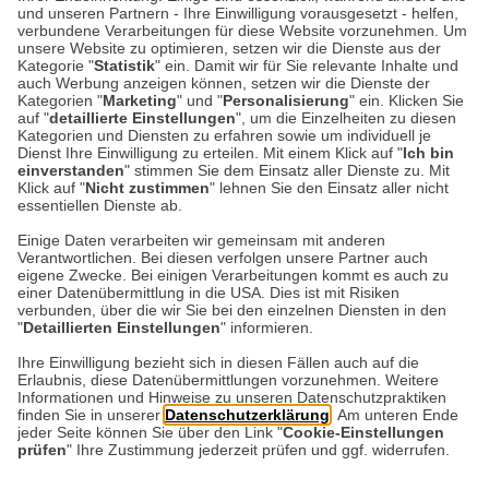
Gola-Sneaker 'Viper'
und unseren Partnern - Ihre Einwilligung vorausgesetzt - helfen,
verbundene Verarbeitungen für diese Website vorzunehmen. Um
unsere Website zu optimieren, setzen wir die Dienste aus der
Kategorie "
Statistik
" ein. Damit wir für Sie relevante Inhalte und
auch Werbung anzeigen können, setzen wir die Dienste der
Kategorien "
Marketing
" und "
Personalisierung
" ein. Klicken Sie
99,90 €*
auf "
detaillierte Einstellungen
", um die Einzelheiten zu diesen
Kategorien und Diensten zu erfahren sowie um individuell je
Dienst Ihre Einwilligung zu erteilen. Mit einem Klick auf "
Ich bin
einverstanden
" stimmen Sie dem Einsatz aller Dienste zu. Mit
Klick auf "
Nicht zustimmen
" lehnen Sie den Einsatz aller nicht
essentiellen Dienste ab.
Einige Daten verarbeiten wir gemeinsam mit anderen
Verantwortlichen. Bei diesen verfolgen unsere Partner auch
Datenschutz
eigene Zwecke. Bei einigen Verarbeitungen kommt es auch zu
einer Datenübermittlung in die USA. Dies ist mit Risiken
verbunden, über die wir Sie bei den einzelnen Diensten in den
Impressum
"
Detaillierten Einstellungen
" informieren.
Ihre Einwilligung bezieht sich in diesen Fällen auch auf die
Erlaubnis, diese Datenübermittlungen vorzunehmen. Weitere
Kontakt
Informationen und Hinweise zu unseren Datenschutzpraktiken
finden Sie in unserer
Datenschutzerklärung
. Am unteren Ende
jeder Seite können Sie über den Link "
Cookie-Einstellungen
prüfen
" Ihre Zustimmung jederzeit prüfen und ggf. widerrufen.