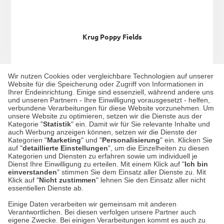
Krug Poppy Fields
Wir nutzen Cookies oder vergleichbare Technologien auf unserer
12,90 €*
Website für die Speicherung oder Zugriff von Informationen in
Ihrer Endeinrichtung. Einige sind essenziell, während andere uns
und unseren Partnern - Ihre Einwilligung vorausgesetzt - helfen,
verbundene Verarbeitungen für diese Website vorzunehmen. Um
unsere Website zu optimieren, setzen wir die Dienste aus der
Kategorie "
Statistik
" ein. Damit wir für Sie relevante Inhalte und
auch Werbung anzeigen können, setzen wir die Dienste der
Kategorien "
Marketing
" und "
Personalisierung
" ein. Klicken Sie
auf "
detaillierte Einstellungen
", um die Einzelheiten zu diesen
mehr Küchenaccessoires von Lesser & Pavey
Kategorien und Diensten zu erfahren sowie um individuell je
Dienst Ihre Einwilligung zu erteilen. Mit einem Klick auf "
Ich bin
einverstanden
" stimmen Sie dem Einsatz aller Dienste zu. Mit
Klick auf "
Nicht zustimmen
" lehnen Sie den Einsatz aller nicht
essentiellen Dienste ab.
Einige Daten verarbeiten wir gemeinsam mit anderen
Verantwortlichen. Bei diesen verfolgen unsere Partner auch
Datenschutz
eigene Zwecke. Bei einigen Verarbeitungen kommt es auch zu