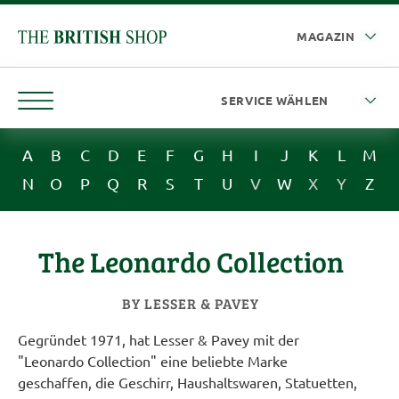
A
B
C
D
E
F
G
H
I
J
K
L
M
N
O
P
Q
R
S
T
U
V
W
X
Y
Z
The Leonardo Collection
BY LESSER & PAVEY
Gegründet 1971, hat Lesser & Pavey mit der
"Leonardo Collection" eine beliebte Marke
geschaffen, die Geschirr, Haushaltswaren, Statuetten,